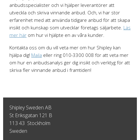
anbudsspecialister och vi hjälper leverantörer att
utveckla och skriva vinnande anbud. Och, vi har stor
erfarenhet med att använda tidigare anbud för att skapa
insikt och kunskap som utvecklar företags säljarbete.
Läs
mer här
om hur vi hjälpte en av våra kunder.
Kontakta oss om du vill veta mer om hur Shipley kan
hjälpa dig!
Maila
eller ring 010-3300 008 för att veta mer
om hur en anbudsanalys ger dig insikt och verktyg för att
skriva fler vinnande anbud i framtiden!
Shipley Sweden AB
St Eriksgatan 121 B
113 43 Stockholm
Sweden