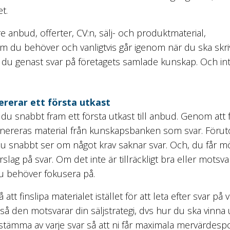
t.
 anbud, offerter, CV:n, sälj- och produktmaterial,
m du behöver och vanligtvis går igenom när du ska skriv
år du genast svar på företagets samlade kunskap. Och inte
rerar ett första utkast
u snabbt fram ett första utkast till anbud. Genom att 
nereras material från kunskapsbanken som svar. Förut
du snabbt ser om något krav saknar svar. Och, du får möj
slag på svar. Om det inte är tillräckligt bra eller motsv
du behöver fokusera på.
t finslipa materialet istället för att leta efter svar på v
 så den motsvarar din säljstrategi, dvs hur du ska vinn
t stämma av varje svar så att ni får maximala mervärdespo