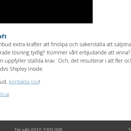
aft
ud extra krafter att finslipa och säkerställa att säljst
ade lösning tydlig? Kommer vårt erbjudande att vinna? M
n uppfyller ställda krav. Och, det resulterar i att fler 
dvs Shipley Inside.
bud,
kontakta oss
!
n.ai
Tel
+46 (0)10 3300 008
S