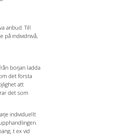
a anbud. Till
 på individnivå,
från början ladda
om det första
lighet att
arar det som
arje individuellt
a upphandlingen.
äng, t ex vid