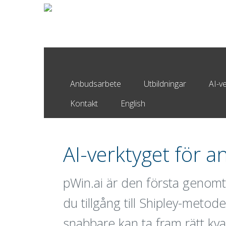
Anbudsarbete
Utbildningar
AI-v
Kontakt
English
AI-verktyget för 
pWin.ai är den första genomt
du tillgång till Shipley-meto
snabbare kan ta fram rätt kval