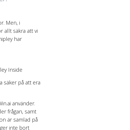
r. Men, i
allt säkra att vi
hipley har
a säker på att era
in.ai använder.
ler frågan, samt
tion är samlad på
 ger inte bort