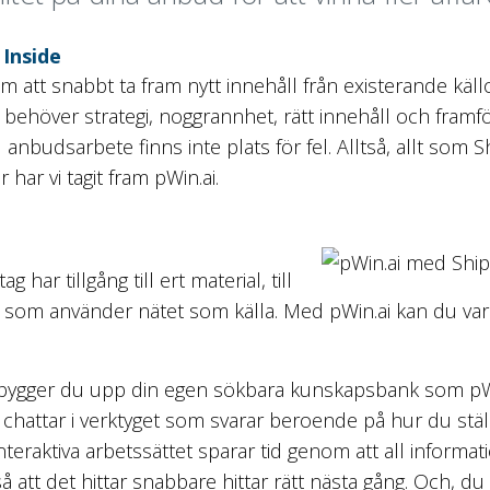
 Inside
m att snabbt ta fram nytt innehåll från existerande källo
ehöver strategi, noggrannhet, rätt innehåll och framför 
 anbudsarbete finns inte plats för fel. Alltså, allt som S
r har vi tagit fram pWin.ai.
 har tillgång till ert material, till
yg som använder nätet som källa. Med pWin.ai kan du var
al bygger du upp din egen sökbara kunskapsbank som pW
chattar i verktyget som svarar beroende på hur du stäl
interaktiva arbetssättet sparar tid genom att all informa
så att det hittar snabbare hittar rätt nästa gång. Och, du