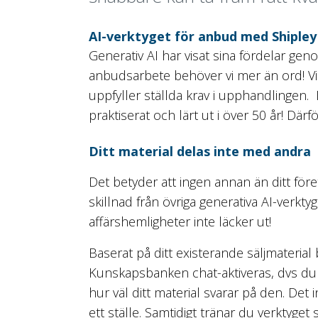
AI-verktyget för anbud med Shipley
Generativ AI har visat sina fördelar geno
anbudsarbete behöver vi mer än ord! Vi b
uppfyller ställda krav i upphandlingen. I
praktiserat och lärt ut i över 50 år! Därfö
Ditt material delas inte med andra
Det betyder att ingen annan än ditt företag
skillnad från övriga generativa AI-verkt
affärshemligheter inte läcker ut!
Baserat på ditt existerande säljmateri
Kunskapsbanken chat-aktiveras, dvs du 
hur väl ditt material svarar på den. Det 
ett ställe. Samtidigt tränar du verktyget 