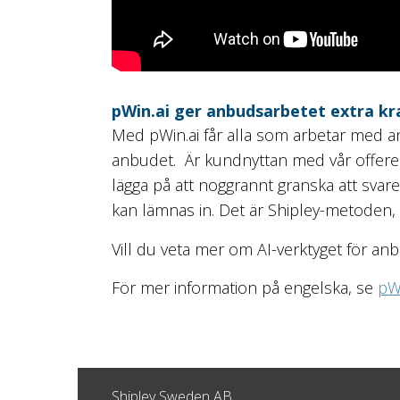
pWin.ai ger anbudsarbetet extra kr
Med pWin.ai får alla som arbetar med anb
anbudet. Är kundnyttan med vår offerer
lägga på att noggrannt granska att svare
kan lämnas in. Det är Shipley-metoden, 
Vill du veta mer om AI-verktyget för an
För mer information på engelska, se
pWi
Shipley Sweden AB