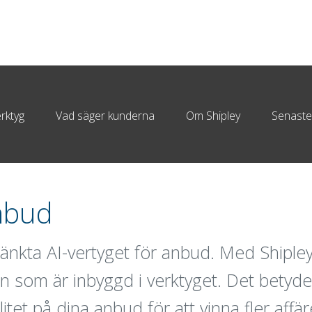
erktyg
Vad säger kunderna
Om Shipley
Senaste
anbud
änkta AI-vertyget för anbud. Med Shipley
den som är inbyggd i verktyget. Det betyde
itet på dina anbud för att vinna fler affär