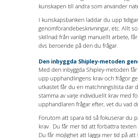
kunskapen till andra som använder näte
I kunskapsbanken laddar du upp tidigare
genomförandebeskrivningar, etc. Allt so
skillnad från vanligt manuellt arbete, f
dvs beroende på den du frågar.
Den inbyggda Shipley-metoden gene
Med den inbyggda Shipley-metoden får d
upp upphandlingens krav och frågor ge
utkastet får du en matchningslista där 
stämma av varje individuellt krav med för
upphandlaren frågar efter, vet du vad 
Förutom att spara tid så fokuserar du på at
krav. Du får mer tid att
förbättra texten
Du får möjlighet att lägga mer tid på at