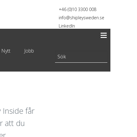
+46 (0)10 3300 008
info@shipleysweden.se
LinkedIn
 Nytt
Jobb
 Inside får
r att du
er.