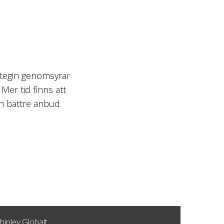
rategin genomsyrar
er tid finns att
och bättre anbud
hipley Globalt