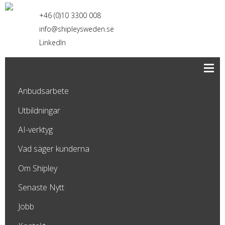
+46 (0)10 3300 008
info@shipleysweden.se
LinkedIn
Anbudsarbete
Utbildningar
AI-verktyg
Vad säger kunderna
Om Shipley
Senaste Nytt
Jobb