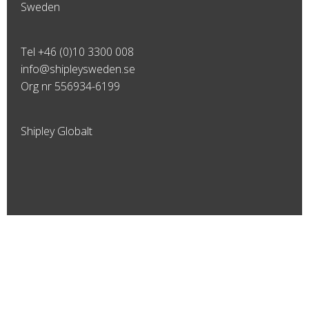
Sweden
Tel
+46 (0)10 3300 008
info@shipleysweden.se
Org nr 556934-6199
Shipley Globalt