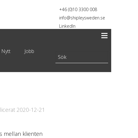
+46 (0)10 3300 008
info@shipleysweden.se
LinkedIn
 Nytt
Jobb
licerat 2020-12-21
s mellan klienten