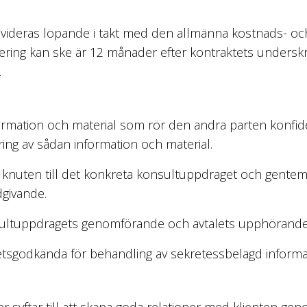
evideras löpande i takt med den allmänna kostnads- oc
dering kan ske är 12 månader efter kontraktets undersk
.
nformation och material som rör den andra parten konfide
ring av sådan information och material.
 knuten till det konkreta konsultuppdraget och gentemo
dgivande.
nsultuppdragets genomförande och avtalets upphörande
tsgodkända för behandling av sekretessbelagd informa
 syftar till att skapa goda relationer med klienten gen