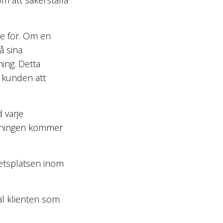
de för. Om en
å sina
ning. Detta
 kunden att
 varje
äkningen kommer
etsplatsen inom
äl klienten som