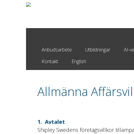
Anbudsarbete
Utbildningar
AI-v
Kontakt
English
Allmänna Affärsvil
1. Avtalet
Shipley Swedens företagsvillkor tilläm