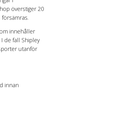
shop överstiger 20
 försämras.
som innehåller
 de fall Shipley
sporter utanför
id innan