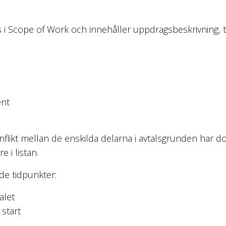
s i Scope of Work och innehåller uppdragsbeskrivning, 
ent
flikt mellan de enskilda delarna i avtalsgrunden har d
 i listan.
nde tidpunkter:
alet
start