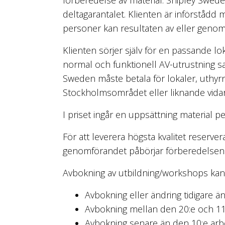
deltagarantalet. Klienten är införstådd 
personer kan resultaten av eller geno
Klienten sörjer själv för en passande 
normal och funktionell AV-utrustning sam
Sweden måste betala för lokaler, uthyrn
Stockholmsområdet eller liknande vidare
I priset ingår en uppsättning material p
För att leverera högsta kvalitet reserv
genomförandet påbörjar förberedelsen
Avbokning av utbildning/workshops kan s
Avbokning eller ändring tidigare ä
Avbokning mellan den 20:e och 11
Avbokning senare än den 10:e arb