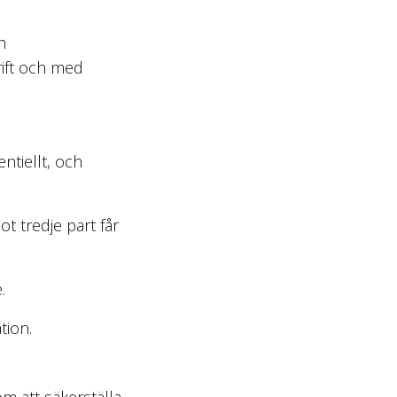
h
rift och med
ntiellt, och
t tredje part får
.
tion.
om att säkerställa