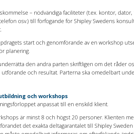
kommelse – nödvändiga faciliteter (t.ex. kontor, dator, ti
, telefon osv.) till förfogande för Shipley Swedens kons
.
tuppdragets start och genomförande av en workshop uts
ör planering.
 underrätta den andra parten skriftligen om det råder 
, utförande och resultat. Parterna ska omedelbart unde
utbildning och workshops
ingsförloppet anpassat till en enskild klient.
rkshops är minst 8 och högst 20 personer. Klienten med
örandet det exakta deltagarantalet till Shipley Sweden 
en måste omedelbart informeras om efterföljande ändri