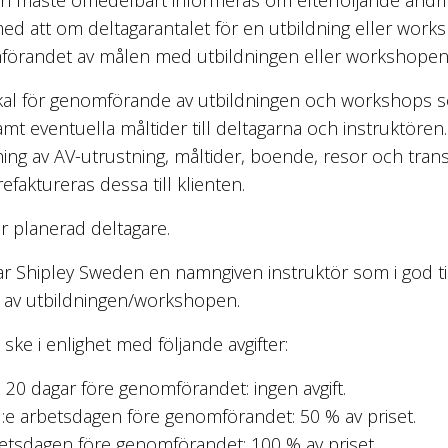
med att om deltagarantalet för en utbildning eller work
mförandet av målen med utbildningen eller workshopen
lokal för genomförande av utbildningen och workshops 
t eventuella måltider till deltagarna och instruktören. I
ing av AV-utrustning, måltider, boende, resor och tran
faktureras dessa till klienten.
er planerad deltagare.
erar Shipley Sweden en namngiven instruktör som i god t
 av utbildningen/workshopen.
ke i enlighet med följande avgifter:
n 20 dagar före genomförandet: ingen avgift.
:e arbetsdagen före genomförandet: 50 % av priset.
etsdagen före genomförandet: 100 % av priset.