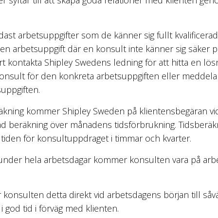
ast arbetsuppgifter som de känner sig fullt kvalificera
en arbetsuppgift där en konsult inte känner sig säker p
t kontakta Shipley Swedens ledning för att hitta en lös
onsult för den konkreta arbetsuppgiften eller meddela
suppgiften.
äkning kommer Shipley Sweden på klientensbegäran vid
rad beräkning över månadens tidsförbrukning. Tidsber
 tiden för konsultuppdraget i timmar och kvarter.
under hela arbetsdagar kommer konsulten vara på arb
onsulten detta direkt vid arbetsdagens början till såv
 god tid i förväg med klienten.