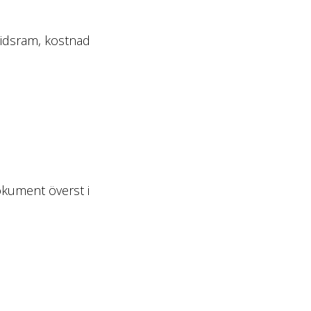
tidsram, kostnad
okument överst i