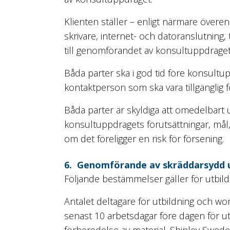
Klienten ställer – enligt närmare överens
skrivare, internet- och datoranslutning
till genomförandet av konsultuppdraget
Båda parter ska i god tid före konsul
kontaktperson som ska vara tillgänglig f
Båda parter är skyldiga att omedelbart
konsultuppdragets förutsättningar, mål
om det föreligger en risk för försening.
6. Genomförande av skräddarsydd 
Följande bestämmelser gäller för utbildn
Antalet deltagare för utbildning och wo
senast 10 arbetsdagar före dagen för utf
förberedelse av material. Shipley Swed