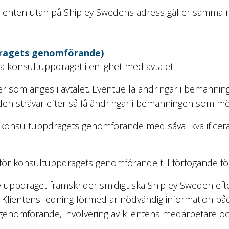
klienten utan på Shipley Swedens adress gäller samma r
pdragets genomförande)
 konsultuppdraget i enlighet med avtalet.
r som anges i avtalet. Eventuella ändringar i bemannin
den strävar efter så få ändringar i bemanningen som möjl
a i konsultuppdragets genomförande med såväl kvalificer
on för konsultuppdragets genomförande till förfogande f
av uppdraget framskrider smidigt ska Shipley Sweden ef
 Klientens ledning förmedlar nödvändig information bå
 genomförande, involvering av klientens medarbetare o