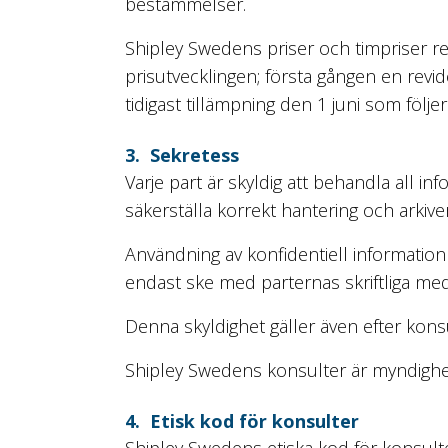
bestämmelser.
Shipley Swedens priser och timpriser r
prisutvecklingen; första gången en revi
tidigast tillämpning den 1 juni som följer
3. Sekretess
Varje part är skyldig att behandla all i
säkerställa korrekt hantering och arkive
Användning av konfidentiell information
endast ske med parternas skriftliga me
Denna skyldighet gäller även efter ko
Shipley Swedens konsulter är myndighe
4. Etisk kod för konsulter
Shipley Swedens etiska kod för konsulter