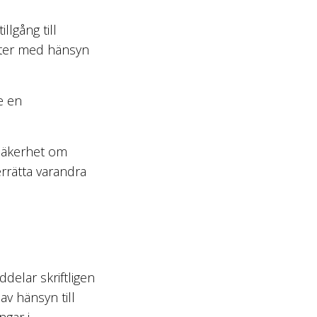
llgång till
ulter med hänsyn
e en
osäkerhet om
rrätta varandra
delar skriftligen
av hänsyn till
ngar i