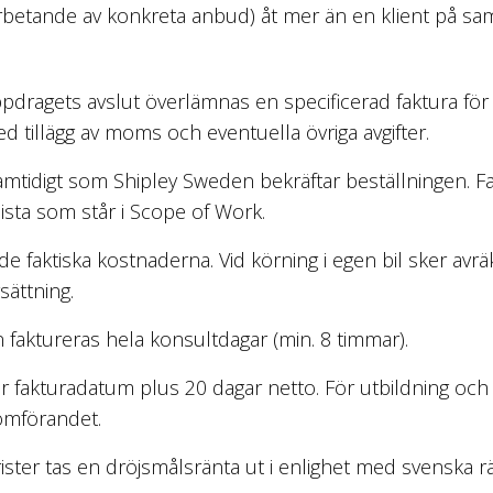
arbetande av konkreta anbud) åt mer än en klient på s
ppdragets avslut överlämnas en specificerad faktura fö
 tillägg av moms och eventuella övriga avgifter.
mtidigt som Shipley Sweden bekräftar beställningen. Fa
lista som står i Scope of Work.
faktiska kostnaderna. Vid körning i egen bil sker avräk
sättning.
faktureras hela konsultdagar (min. 8 timmar).
 är fakturadatum plus 20 dagar netto. För utbildning o
omförandet.
rister tas en dröjsmålsränta ut i enlighet med svenska 