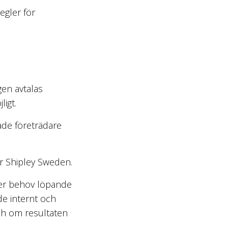
egler för
gen avtalas
igt.
ade företrädare
ör Shipley Sweden.
ter behov löpande
de internt och
ch om resultaten