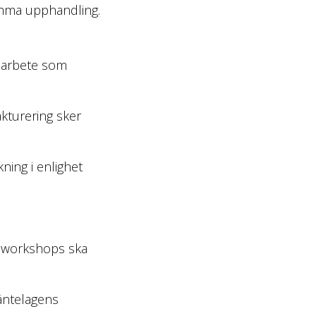
amma upphandling.
r arbete som
kturering sker
ning i enlighet
ch workshops ska
räntelagens